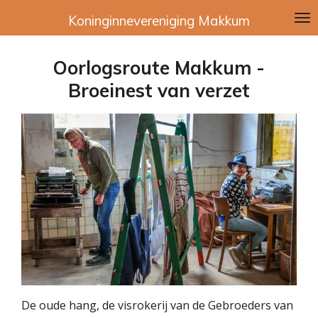
Ga
Koninginnevereniging Makkum
direct
naar
Oorlogsroute Makkum -
de
hoofdinhoud
Broeinest van verzet
De oude hang, de visrokerij van de Gebroeders van