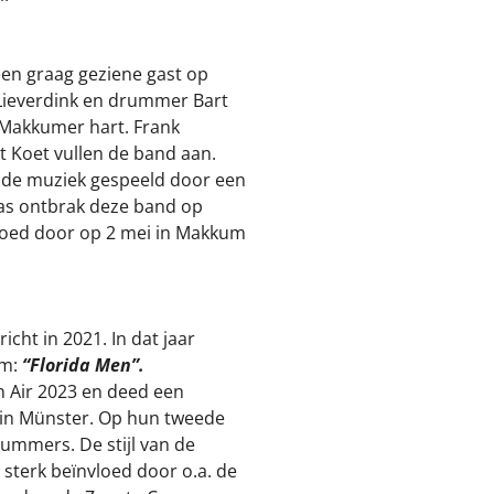
een graag geziene gast op
 Lieverdink en drummer Bart
 Makkumer hart. Frank
t Koet vullen de band aan.
nde muziek gespeeld door een
as ontbrak deze band op
goed door op 2 mei in Makkum
ht in 2021. In dat jaar
um:
“Florida Men”.
n Air 2023 en deed een
 in Münster. Op hun tweede
nummers. De stijl van de
 sterk beïnvloed door o.a. de