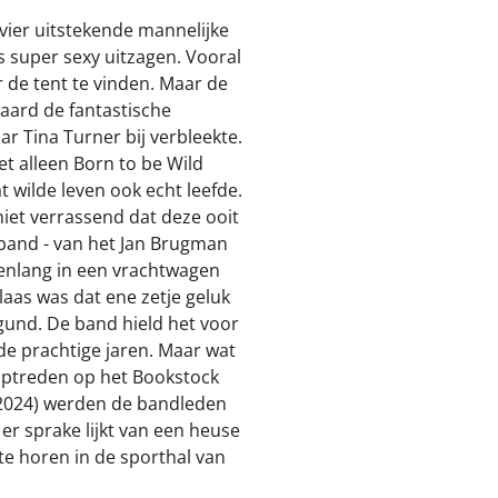
ier uitstekende mannelijke
 super sexy uitzagen. Vooral
 de tent te vinden. Maar de
raard de fantastische
r Tina Turner bij verbleekte.
et alleen Born to be Wild
t wilde leven ook echt leefde.
niet verrassend dat deze ooit
band - van het Jan Brugman
arenlang in een vrachtwagen
laas was dat ene zetje geluk
gund. De band hield het voor
de prachtige jaren. Maar wat
optreden op het Bookstock
 2024) werden de bandleden
er sprake lijkt van een heuse
e te horen in de sporthal van