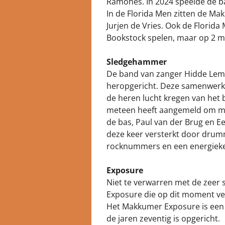
Ramones. In 2024 speelde de b
In de Florida Men zitten de M
Jurjen de Vries. Ook de Florida
Bookstock spelen, maar op 2 mei
Sledgehammer
De band van zanger Hidde Lem
heropgericht. Deze samenwerki
de heren lucht kregen van het b
meteen heeft aangemeld om me
de bas, Paul van der Brug en E
deze keer versterkt door drumm
rocknummers en een energiek
Exposure
Niet te verwarren met de zeer 
Exposure die op dit moment vee
Het Makkumer Exposure is een r
de jaren zeventig is opgericht.