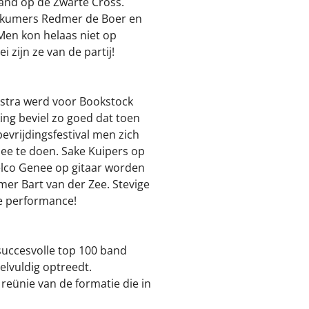
and op de Zwarte Cross.
akkumers Redmer de Boer en
 Men kon helaas niet op
 zijn ze van de partij!
stra werd voor Bookstock
ng beviel zo goed dat toen
evrijdingsfestival men zich
e te doen. Sake Kuipers op
elco Genee op gitaar worden
er Bart van der Zee. Stevige
e performance!
succesvolle top 100 band
lvuldig optreedt.
eünie van de formatie die in