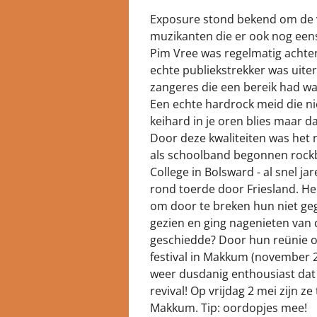
Exposure stond bekend om de v
muzikanten die er ook nog eens
Pim Vree was regelmatig achter
echte publiekstrekker was uite
zangeres die een bereik had waa
Een echte hardrock meid die ni
keihard in je oren blies maar da
Door deze kwaliteiten was het 
als schoolband begonnen rock
College in Bolsward - al snel j
rond toerde door Friesland. He
om door te breken hun niet ge
gezien en ging nagenieten van 
geschiedde? Door hun reünie 
festival in Makkum (november
weer dusdanig enthousiast dat 
revival! Op vrijdag 2 mei zijn z
Makkum. Tip: oordopjes mee!