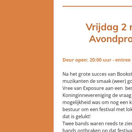
Vrijdag 2
A
vondpr
Deur open: 20:00 uur - entree 
Na het grote succes van Book
muzikanten de smaak (weer) go
Vree van Exposure aan een bes
Koninginnevereniging de vraag s
mogelijkheid was om nog een ke
bestuur om een festival met lok
dat is gelukt!
Twee bands waren reeds te zie
bands ontbraken op dat festiva