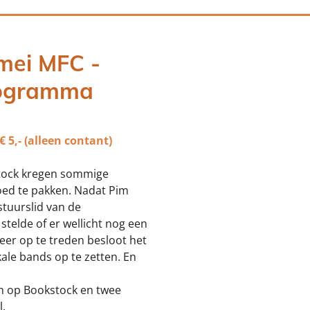
 mei MFC -
ogramma
€ 5,- (alleen contant)
stock kregen sommige
ed te pakken. Nadat Pim
tuurslid van de
telde of er wellicht nog een
er op te treden besloot het
ale bands op te zetten. En
n op Bookstock en twee
l.